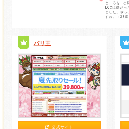
ところを…と
LCCは嫌だ
ました。やっ
すね。（33
バリ王
公式サイト