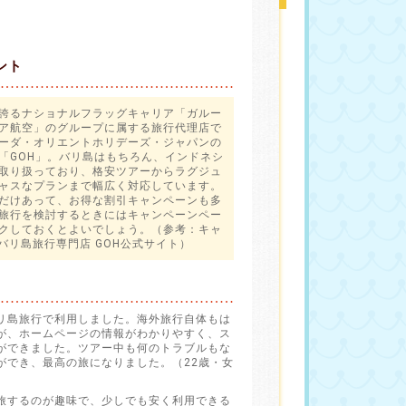
ント
誇るナショナルフラッグキャリア「ガルー
ア航空」のグループに属する旅行代理店で
ーダ・オリエントホリデーズ・ジャパンの
「GOH」。バリ島はもちろん、インドネシ
取り扱っており、格安ツアーからラグジュ
ャスなプランまで幅広く対応しています。
だけあって、お得な割引キャンペーンも多
旅行を検討するときにはキャンペーンペー
クしておくとよいでしょう。（参考：
キャ
 バリ島旅行専門店 GOH公式サイト
）
リ島旅行で利用しました。海外旅行自体もは
が、ホームページの情報がわかりやすく、ス
ができました。ツアー中も何のトラブルもな
ができ、最高の旅になりました。（22歳・女
旅するのが趣味で、少しでも安く利用できる