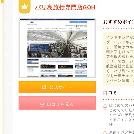
バリ島旅行専門店GOH
おすすめポイ
インドネシアが
ダ・インドネシ
す。通称はガル
頭文字を取って
ア全般の旅行を
アリーでゴージ
航空会社の直営
く、バリ島への
ジを一度チェッ
ンペーン情報 |
公式サイト
口コミ
口コミを見る
はじめてのバ
じめてでした
ムーズに予約
く過ごすこと
性）
東南アジアを