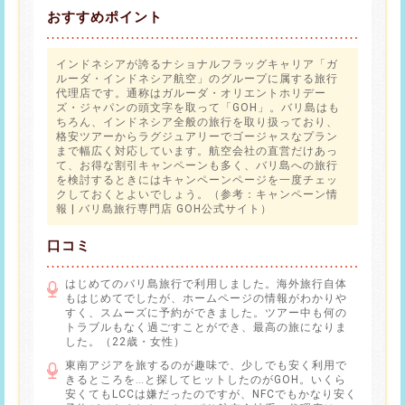
おすすめポイント
インドネシアが誇るナショナルフラッグキャリア「ガ
ルーダ・インドネシア航空」のグループに属する旅行
代理店です。通称はガルーダ・オリエントホリデー
ズ・ジャパンの頭文字を取って「GOH」。バリ島はも
ちろん、インドネシア全般の旅行を取り扱っており、
格安ツアーからラグジュアリーでゴージャスなプラン
まで幅広く対応しています。航空会社の直営だけあっ
て、お得な割引キャンペーンも多く、バリ島への旅行
を検討するときにはキャンペーンページを一度チェッ
クしておくとよいでしょう。（参考：
キャンペーン情
報 | バリ島旅行専門店 GOH公式サイト
）
口コミ
はじめてのバリ島旅行で利用しました。海外旅行自体
もはじめてでしたが、ホームページの情報がわかりや
すく、スムーズに予約ができました。ツアー中も何の
トラブルもなく過ごすことができ、最高の旅になりま
した。（22歳・女性）
東南アジアを旅するのが趣味で、少しでも安く利用で
きるところを…と探してヒットしたのがGOH。いくら
安くてもLCCは嫌だったのですが、NFCでもかなり安く