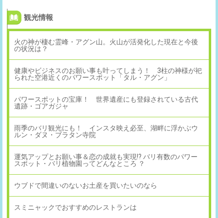
観光情報
火の神が棲む霊峰・アグン山。火山が活発化した現在と今後
の状況は？
健康やビジネスのお願い事も叶ってしまう！ 3柱の神様が祀
られた空港近くのパワースポット「タル・アグン」
パワースポットの宝庫！ 世界遺産にも登録されている古代
遺跡・ゴアガジャ
雨季のバリ観光にも！ インスタ映え必至、湖畔に浮かぶウ
ルン・ダヌ・ブラタン寺院
運気アップとお願い事＆恋の成就も実現!? バリ有数のパワー
スポット・バリ植物園ってどんなところ ？
ウブドで間違いのないお土産を買いたいのなら
スミニャックでおすすめのレストランは