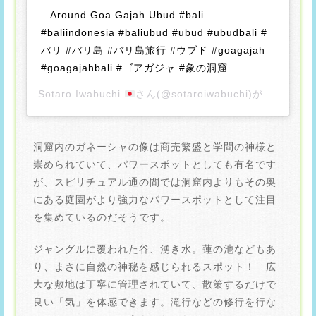
– Around Goa Gajah Ubud #bali
#baliindonesia #baliubud #ubud #ubudbali #
バリ #バリ島 #バリ島旅行 #ウブド #goagajah
#goagajahbali #ゴアガジャ #象の洞窟
Sotaro Iwabuchi
さん(@sotaroiwabuchi)がシェアした投稿 –
洞窟内のガネーシャの像は商売繁盛と学問の神様と
崇められていて、パワースポットとしても有名です
が、スピリチュアル通の間では洞窟内よりもその奥
にある庭園がより強力なパワースポットとして注目
を集めているのだそうです。
ジャングルに覆われた谷、湧き水。蓮の池などもあ
り、まさに自然の神秘を感じられるスポット！ 広
大な敷地は丁寧に管理されていて、散策するだけで
良い「気」を体感できます。滝行などの修行を行な