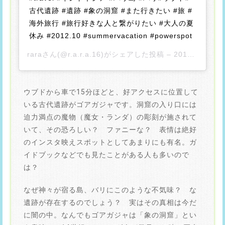
古代遺跡 #遺跡 #象の洞窟 #また行きたい #旅 #
海外旅行 #旅行好きな人と繋がりたい #大人の夏
休み #2012.10 #summervacation #powerspot
rara
さん(@r.a.r.a.16)がシェアした投稿 –
2018年 9月月26日午前5時33分PDT
ウブドから車で15分ほどと、好アクセスに位置して
いる古代遺跡がゴアガジャです。洞窟の入り口には
迫力満点の魔物（魔女・ランダ）の彫刻が施されて
いて、その恐ろしい？ ファニーな？ 表情は絶好
のインスタ映えスポットとしてあまりにも有名。ガ
イドブックなどでも見たことがある人も多いので
は？
なぜ神々が宿る島、バリにこのような不気味？ な
遺跡が存在するのでしょう？ 実はその真相は今だ
に闇の中。なんでもゴアガジャは「象の洞窟」とい