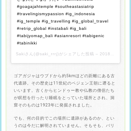
#goagajahtemple #southeastasiatrip
#travelingismypassion #ig_indonesia
#ig_temple #ig_travelling #ig_global_travel
#retrip_global #instabali #ig_bali
#tabijyomap_bali #asianresort #tabigenic
#tabinikki
Saki
さん(@saki_rrrj)がシェアした投稿 –
2018年 8月月19日午後8時43分PDT
ゴアガジャはウブドから約5kmほどの距離にある古
代遺跡。その歴史は11世紀のペジェン王朝に遡ると
いいます。古くからヒンドゥー教や仏教の僧侶たち
が瞑想を行ったり睡眠をとっていた場所とされ、洞
窟そのものは1923年に発掘されました。
でも、何の目的でこの場所に遺跡があるのか、とい
うのは今だに解明されていません。そもそも、バリ