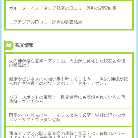
ガルーダ・インドネシア航空の口コミ・評判の調査結果
エアアジアの口コミ・評判の調査結果
観光情報
火の神が棲む霊峰・アグン山。火山が活発化した現在と今後
の状況は？
健康やビジネスのお願い事も叶ってしまう！ 3柱の神様が祀
られた空港近くのパワースポット「タル・アグン」
パワースポットの宝庫！ 世界遺産にも登録されている古代
遺跡・ゴアガジャ
雨季のバリ観光にも！ インスタ映え必至、湖畔に浮かぶウ
ルン・ダヌ・ブラタン寺院
運気アップとお願い事＆恋の成就も実現!? バリ有数のパワー
スポット・バリ植物園ってどんなところ ？