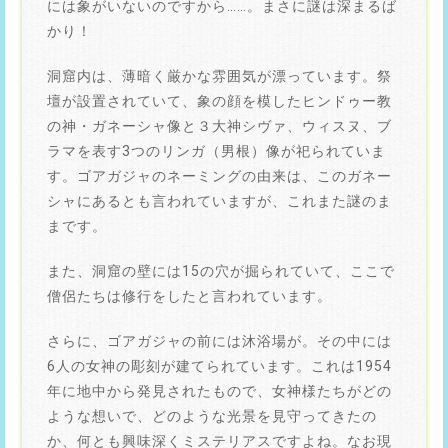
には象がいないのですから……。まさに謎は深まるば
かり！
洞窟内は、薄暗く厳かな雰囲気が漂っています。祭
壇が設置されていて、象の顔を模したヒンドゥー教
の神・ガネーシャ像と３大神シヴァ、ウィスヌ、ブ
ラマを表す3つのリンガ（男根）像が祀られていま
す。ゴアガジャのネーミングの由来は、このガネー
シャにあるとも言われていますが、これまた謎のま
まです。
また、洞窟の壁には15の穴が掘られていて、ここで
僧侶たちは修行をしたと言われています。
さらに、ゴアガジャの前には沐浴場が。その中には
6人の女神の彫刻が建てられています。これは1954
年に地中から発見されたもので、女神様たちがどの
ような想いで、どのような光景を見守ってきたの
か、何とも興味深くミステリアスですよね。なお現