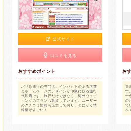
公式サイト
口コミを見る
おすすめポイント
お
バリ島旅行の専門店。インパクトのある名前
専
とホームページのデザインが印象に残る旅行
す
代理店です。旅行だけではなく、海外ウェデ
十
ィングのプランも斡旋しています。ユーザー
の
のクチコミ情報も充実しており、とにかく情
て
報量がすごい！
べ