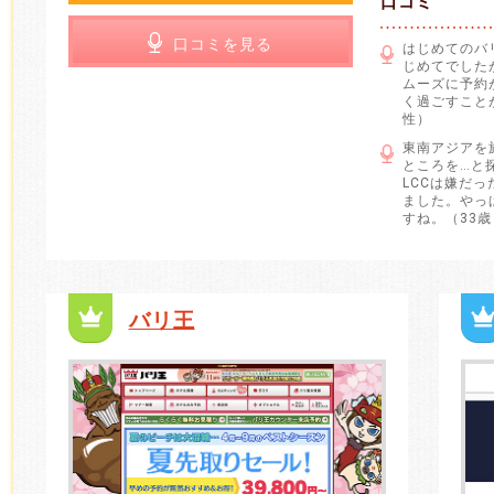
口コミ
口コミを見る
はじめてのバ
じめてでした
ムーズに予約
く過ごすこと
性）
東南アジアを
ところを…と
LCCは嫌だ
ました。やっ
すね。（33
バリ王