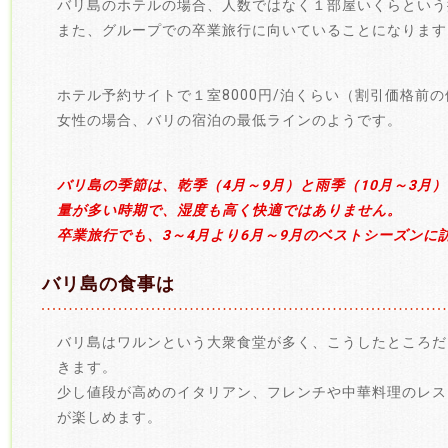
バリ島のホテルの場合、人数ではなく１部屋いくらという
また、グループでの卒業旅行に向いていることになります
ホテル予約サイトで１室8000円/泊くらい（割引価格前の
女性の場合、バリの宿泊の最低ラインのようです。
バリ島の季節は、乾季（4月～9月）と雨季（10月～3月）
量が多い時期で、湿度も高く快適ではありません。
卒業旅行でも、3～4月より6月～9月のベストシーズンに
バリ島の食事は
バリ島はワルンという大衆食堂が多く、こうしたところだ
きます。
少し値段が高めのイタリアン、フレンチや中華料理のレス
が楽しめます。