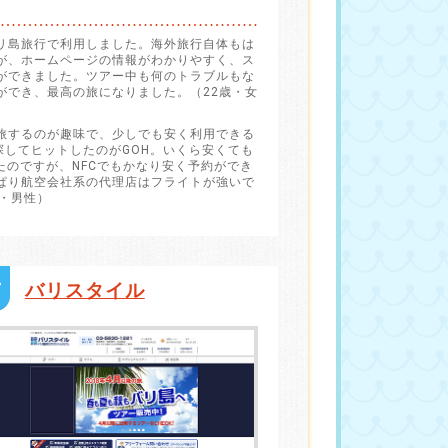
リ島旅行で利用しました。海外旅行自体もは
が、ホームページの情報がわかりやすく、ス
ができました。ツアー中も何のトラブルもな
ができ、最高の旅になりました。（22歳・女
旅するのが趣味で、少しでも安く利用できる
探してヒットしたのがGOH。いくら安くても
ったのですが、NFCでもかなり安く予約ができ
ぱり航空会社系の代理店はフライトが強いで
歳・男性）
バリスタイル