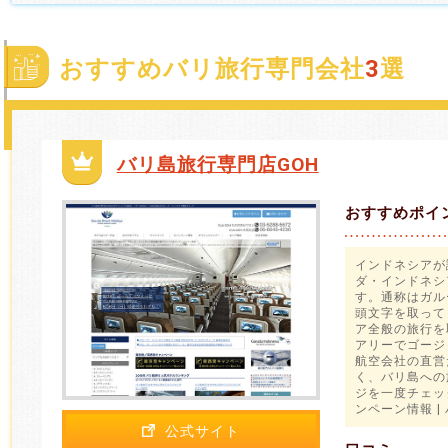
おすすめバリ旅行専門会社
3
選
バリ島旅行専門店GOH
おすすめポイ
インドネシアが
ダ・インドネシ
す。通称はガル
頭文字を取って
ア全般の旅行を
アリーでゴージ
航空会社の直営
く、バリ島への
ジを一度チェッ
ンペーン情報 |
公式サイト