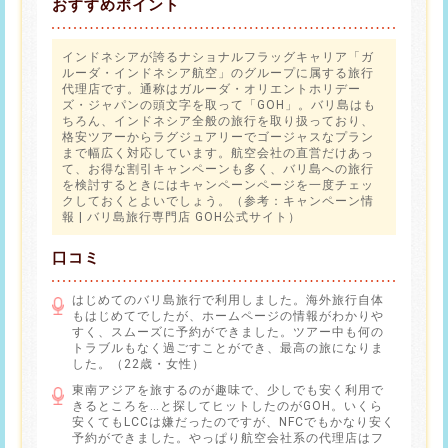
おすすめポイント
インドネシアが誇るナショナルフラッグキャリア「ガ
ルーダ・インドネシア航空」のグループに属する旅行
代理店です。通称はガルーダ・オリエントホリデー
ズ・ジャパンの頭文字を取って「GOH」。バリ島はも
ちろん、インドネシア全般の旅行を取り扱っており、
格安ツアーからラグジュアリーでゴージャスなプラン
まで幅広く対応しています。航空会社の直営だけあっ
て、お得な割引キャンペーンも多く、バリ島への旅行
を検討するときにはキャンペーンページを一度チェッ
クしておくとよいでしょう。（参考：
キャンペーン情
報 | バリ島旅行専門店 GOH公式サイト
）
口コミ
はじめてのバリ島旅行で利用しました。海外旅行自体
もはじめてでしたが、ホームページの情報がわかりや
すく、スムーズに予約ができました。ツアー中も何の
トラブルもなく過ごすことができ、最高の旅になりま
した。（22歳・女性）
東南アジアを旅するのが趣味で、少しでも安く利用で
きるところを…と探してヒットしたのがGOH。いくら
安くてもLCCは嫌だったのですが、NFCでもかなり安く
予約ができました。やっぱり航空会社系の代理店はフ