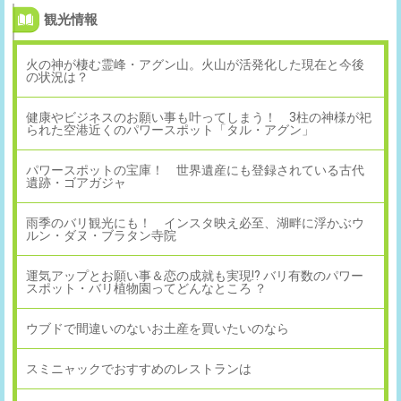
観光情報
火の神が棲む霊峰・アグン山。火山が活発化した現在と今後
の状況は？
健康やビジネスのお願い事も叶ってしまう！ 3柱の神様が祀
られた空港近くのパワースポット「タル・アグン」
パワースポットの宝庫！ 世界遺産にも登録されている古代
遺跡・ゴアガジャ
雨季のバリ観光にも！ インスタ映え必至、湖畔に浮かぶウ
ルン・ダヌ・ブラタン寺院
運気アップとお願い事＆恋の成就も実現!? バリ有数のパワー
スポット・バリ植物園ってどんなところ ？
ウブドで間違いのないお土産を買いたいのなら
スミニャックでおすすめのレストランは