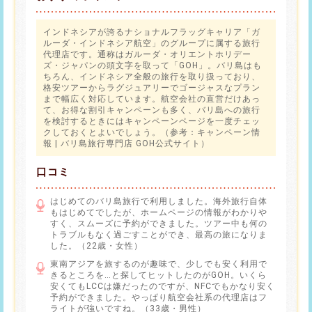
インドネシアが誇るナショナルフラッグキャリア「ガ
ルーダ・インドネシア航空」のグループに属する旅行
代理店です。通称はガルーダ・オリエントホリデー
ズ・ジャパンの頭文字を取って「GOH」。バリ島はも
ちろん、インドネシア全般の旅行を取り扱っており、
格安ツアーからラグジュアリーでゴージャスなプラン
まで幅広く対応しています。航空会社の直営だけあっ
て、お得な割引キャンペーンも多く、バリ島への旅行
を検討するときにはキャンペーンページを一度チェッ
クしておくとよいでしょう。（参考：
キャンペーン情
報 | バリ島旅行専門店 GOH公式サイト
）
口コミ
はじめてのバリ島旅行で利用しました。海外旅行自体
もはじめてでしたが、ホームページの情報がわかりや
すく、スムーズに予約ができました。ツアー中も何の
トラブルもなく過ごすことができ、最高の旅になりま
した。（22歳・女性）
東南アジアを旅するのが趣味で、少しでも安く利用で
きるところを…と探してヒットしたのがGOH。いくら
安くてもLCCは嫌だったのですが、NFCでもかなり安く
予約ができました。やっぱり航空会社系の代理店はフ
ライトが強いですね。（33歳・男性）