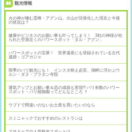
観光情報
火の神が棲む霊峰・アグン山。火山が活発化した現在と今後
の状況は？
健康やビジネスのお願い事も叶ってしまう！ 3柱の神様が祀
られた空港近くのパワースポット「タル・アグン」
パワースポットの宝庫！ 世界遺産にも登録されている古代
遺跡・ゴアガジャ
雨季のバリ観光にも！ インスタ映え必至、湖畔に浮かぶウ
ルン・ダヌ・ブラタン寺院
運気アップとお願い事＆恋の成就も実現!? バリ有数のパワー
スポット・バリ植物園ってどんなところ ？
ウブドで間違いのないお土産を買いたいのなら
スミニャックでおすすめのレストランは
ヌサドゥアの人気観光スポットは